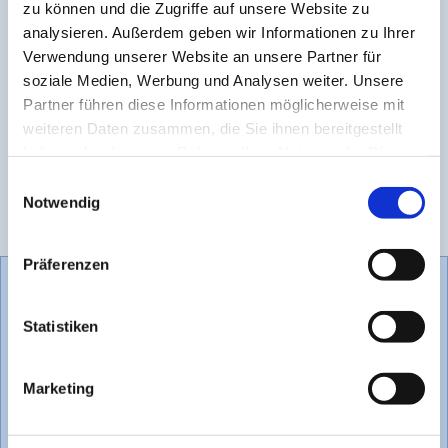
03881 – 29 46
zu können und die Zugriffe auf unsere Website zu
analysieren. Außerdem geben wir Informationen zu Ihrer
per E-Mail
unter
info@malersievers.de
Verwendung unserer Website an unsere Partner für
online
mit dem nebenstehenden Formular
soziale Medien, Werbung und Analysen weiter. Unsere
Partner führen diese Informationen möglicherweise mit
per Post
an
weiteren Daten zusammen, die Sie ihnen bereitgestellt
Maler Sievers
haben oder die sie im Rahmen Ihrer Nutzung der Dienste
Inh. Malermeister Martin Sievers
gesammelt haben.
Einwilligungsauswahl
Am Wasserturm 3
Notwendig
23936 Grevesmühlen
Präferenzen
Online Bewerbungsformular
Statistiken
Marketing