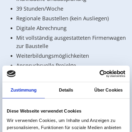
39 Stunden/Woche
Regionale Baustellen (kein Ausliegen)
Digitale Abrechnung
Mit vollständig ausgestatteten Firmenwagen
zur Baustelle
Weiterbildungsmöglichkeiten
Anspruchsvolle Projekte
Bei Interesse bewerben Sie sich mit den
üblichen Unterlagen
Zustimmung
Details
Über Cookies
(Lebenslauf, Lichtbild, Zeugniskopien, eventuelle
Zeugnisse und Zertifikate)
Diese Webseite verwendet Cookies
Wir verwenden Cookies, um Inhalte und Anzeigen zu
persönlich
nach Terminvereinbarung unter
personalisieren, Funktionen für soziale Medien anbieten