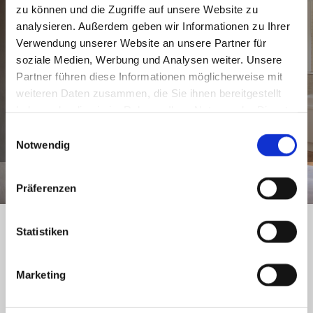
zu können und die Zugriffe auf unsere Website zu
WIR HABENS DRAUF
analysieren. Außerdem geben wir Informationen zu Ihrer
Verwendung unserer Website an unsere Partner für
NEHMEN SIE GERN KONTAKT MIT UNS AUF, WENN SIE
soziale Medien, Werbung und Analysen weiter. Unsere
FRAGEN HABEN ODER EINEN TERMIN VEREINBAREN
Partner führen diese Informationen möglicherweise mit
WOLLEN.
weiteren Daten zusammen, die Sie ihnen bereitgestellt
haben oder die sie im Rahmen Ihrer Nutzung der Dienste
gesammelt haben.
Einwilligungsauswahl
KONTAKT AUFNEHMEN
Notwendig
Präferenzen
Statistiken
Marketing